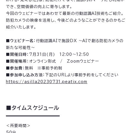
でき、空間価値の向上に寄与します。
今回のウェビナーではあわせて最新の行動認識AI技術もご紹介。
防犯カメラの映像を活用し、今後どのようなことができるのかもご
紹介いたします。
■ウェビナー名：
行動認識AIで施設DX ～AIで創る防犯カメラの
新たな可能性～
■開催日時：
7月31日(月) 12:00～12:50
■開催場所：
オンライン形式 / Zoomウェビナー
■参加費：
無料 ※事前予約制
■参加申し込み方法：
下記のURLより事前予約をしてください
https://asilla20230731.peatix.com
■タイムスケジュール
＜所要時間＞
50分