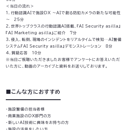
＜当日の流れ＞
1．行動認識AIで施設DX ～AIで創る防犯カメラの新たな可能性
～ 25分
2．世界トップクラスの行動認識AI搭載、『AI Security asilla』
『AI Marketing asilla』ご紹介 7分
3．侵入、転倒、現場のインシデントをリアルタイムで検知…AI警備
システム『AI Security asilla』デモンストレーション 8分
4．質疑応答 10分
※当日ご視聴いただきましたお客様でアンケートにお答えいただ
いた方に、動画のアーカイブと資料をお送りしております。
■こんな方におすすめ
・施設警備の担当者様
・商業施設のDX部門の方
・新しいAI技術に興味をお持ちの方
・施設の活用をしたい方