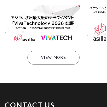
2026
.
06
.
08
2026
.
03
.
2
アジラ、欧州最大級のテックイベント「VivaTechn
アジラ、パナ
ology 2026」に出展〜東京都「Viva Tech 20
に登壇 〜工場
26出展プログラム」採択企業として「Station F」
た共同開発を
を拠点とした欧州展開の集大成を発信〜
#
イベント
#
イベント
VIEW MORE
CONTACT US