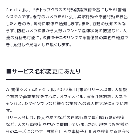
『asilla』は、世界トップクラスの行動認識技術を基にしたAI警備
システムです。既存のカメラをAI化し、異常行動や不審行動を検出
したときのみ、瞬時に映像を通知します。また、行動の検知のみな
らず、防犯カメラ映像から人数カウントや混雑状況の把握など、人
流の解析も可能に。映像をモニタリングする警備員の業務を軽減で
き、見逃しや見落としを無くします。
■サービス名称変更にあたり
AI警備システム『アジラ』は2022年1月末のリリース以来、大型複
合施設や商業施設を中心に、オフィスビル、医療介護施設、大学キ
ャンパス、駅やインフラなど様々な施設への導入拡大が進んでいま
す。
リリース当初は、侵入や暴力などの迷惑行為や違和感行動の検知
など、人の行動検知を中心に展開していましたが、現在はお客様か
らのニーズに合わせ、白杖利用者や車椅子利用者を検知する見守り