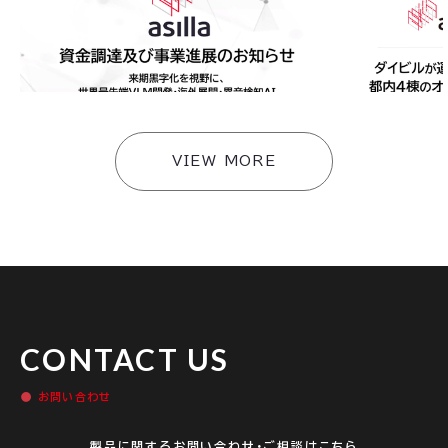
字化を視野に、世界最先端VLM開発・海外展開・異
「AI Secu
音検知AI・スマートビルソリューションへ事業拡
携のもと連携
大〜
快適な環境づ
#
ニュース
#
ニュース
VIEW MORE
CONTACT US
お問い合わせ
製品に関するお問い合わせ・ご相談はこちら