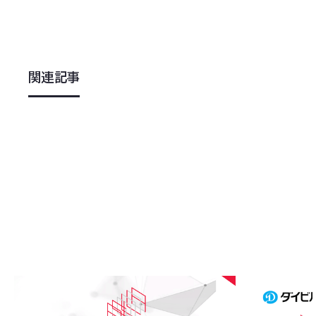
関連記事
2026
.
08
.
05
2026
.
08
.
0
アジラ、資金調達及び事業進展のお知らせ〜来期黒
ダイビルが運