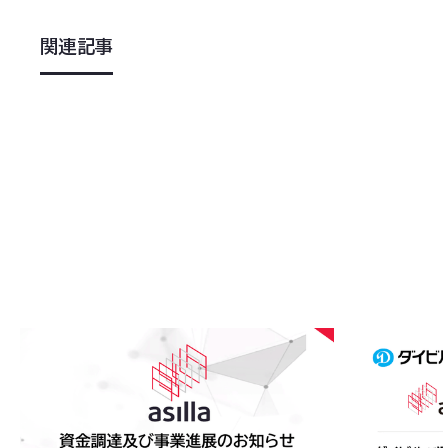
関連記事
2026
.
08
.
05
2026
.
08
.
0
アジラ、資金調達及び事業進展のお知らせ〜来期黒
ダイビルが運
字化を視野に、世界最先端VLM開発・海外展開・異
「AI Secu
音検知AI・スマートビルソリューションへ事業拡
携のもと連携