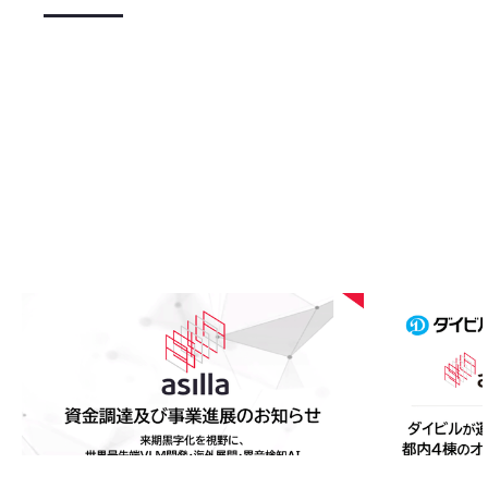
2026
.
08
.
05
2026
.
08
.
0
アジラ、資金調達及び事業進展のお知らせ〜来期黒
ダイビルが運
字化を視野に、世界最先端VLM開発・海外展開・異
「AI Secu
音検知AI・スマートビルソリューションへ事業拡
携のもと連携
大〜
快適な環境づ
#
ニュース
#
ニュース