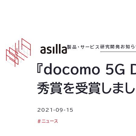
2021
.
09
.
15
研究開発
お知ら
製品・サービス
『docomo 5G
秀賞を受賞しまし
2021-09-15
#
ニュース