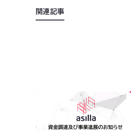
関連記事
2026
.
08
.
05
アジラ、資金調達及び事業進展のお知らせ
来期黒字化を視野に、世界最先端VLM開発
海外展開・異音検知AI・スマートビルソリュ