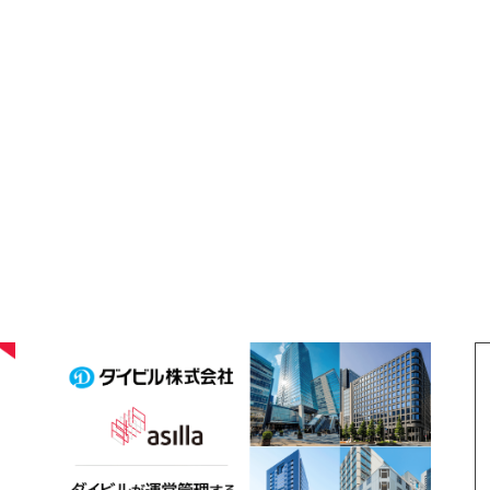
2026
.
08
.
04
2
〜
ダイビルが運営管理する都内4棟のオフィス
「
・
ビルへ「AI Security asilla」を運用開始
ー
～資本業務提携のもと連携を深め、都市型オ