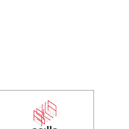
026
.
07
.
31
AI Security asilla」および「asilla BI
Z」の利用規約変更について