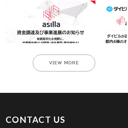
2026
.
08
.
05
2026
.
08
.
0
アジラ、資金調達及び事業進展のお知らせ〜来期黒
ダイビルが運
字化を視野に、世界最先端VLM開発・海外展開・異
「AI Secu
音検知AI・スマートビルソリューションへ事業拡
携のもと連携
大〜
快適な環境づ
#
ニュース
#
ニュース
VIEW MORE
CONTACT US