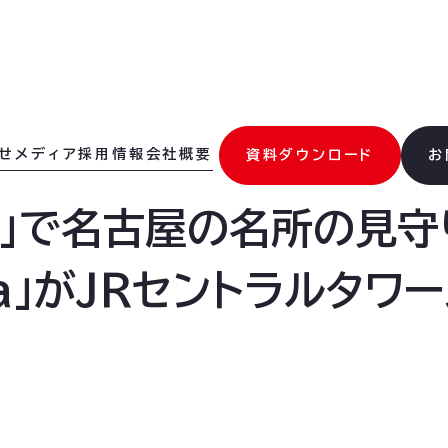
せ
メディア
採用情報
会社概要
資料ダウンロード
お
眼」で名古屋の名所の見守
silla」がJRセントラルタ