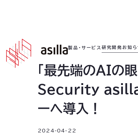
2024
.
04
.
22
研究開発
お知ら
製品・サービス
「最先端のAIの
Security a
ーへ導入！
2024-04-22