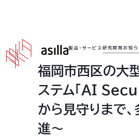
2026
.
06
.
09
研究開発
お知ら
製品・サービス
福岡市西区の大型
ステム「AI Sec
から見守りまで、
進〜