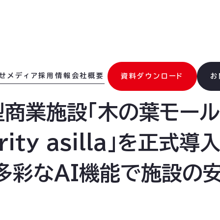
せ
メディア
採用情報
会社概要
資料ダウンロード
お
商業施設「木の葉モール
urity asilla」を正
多彩なAI機能で施設の