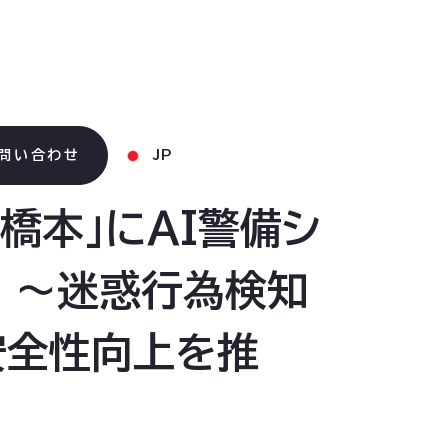
問い合わせ
JP
橋本」にAI警備シ
式導入 〜迷惑行為検知
安全性向上を推