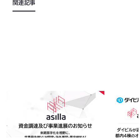
関連記事
2026
.
08
.
05
2026
.
08
.
0
アジラ、資金調達及び事業進展のお知らせ〜来期黒
ダイビルが運
字化を視野に、世界最先端VLM開発・海外展開・異
「AI Secu
音検知AI・スマートビルソリューションへ事業拡
携のもと連携
大〜
快適な環境づ
#
ニュース
#
ニュース