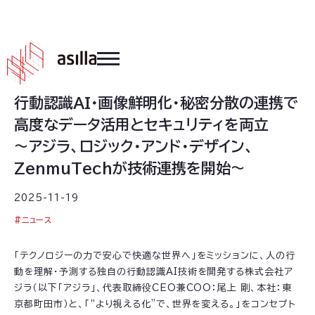
2025
.
11
.
19
行動認識AI・画像鮮明化・秘密分散の連携で
高度なデータ活用とセキュリティを両立
～アジラ、ロジック・アンド・デザイン、
ZenmuTechが技術連携を開始～
2025-11-19
#
ニュース
「テクノロジーの力で安心で快適な世界へ」をミッションに、人の行
動を理解・予測する独自の行動認識AI技術を開発する株式会社ア
ジラ（以下「アジラ」、代表取締役CEO兼COO：尾上 剛、本社：東
京都町田市）と、「“より視える化”で、世界を変える。」をコンセプト