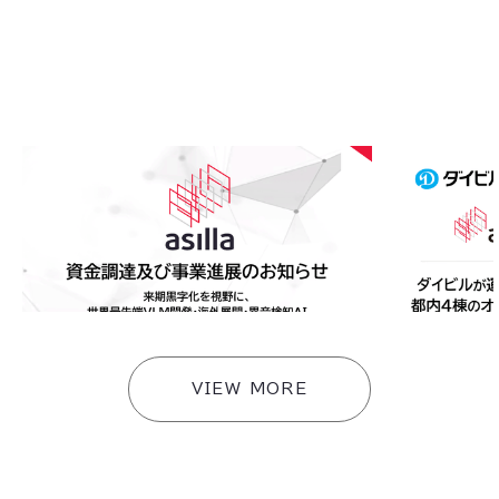
2026
.
08
.
05
2026
.
08
.
0
アジラ、資金調達及び事業進展のお知らせ〜来期黒
ダイビルが運
字化を視野に、世界最先端VLM開発・海外展開・異
「AI Secu
音検知AI・スマートビルソリューションへ事業拡
携のもと連携
大〜
快適な環境づ
#
ニュース
#
ニュース
VIEW MORE