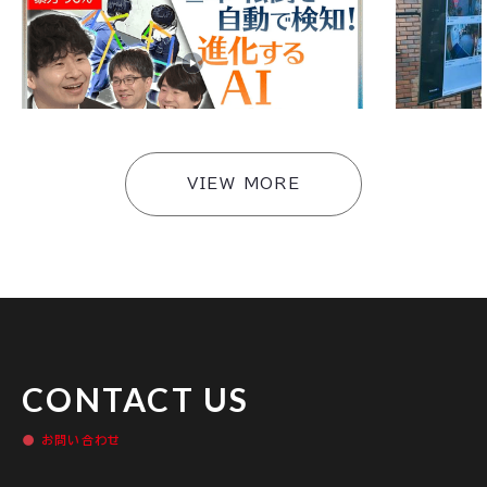
テレビ東京「アンパラレルド〜ニッポン発、世界
アジラがテレ
へ〜」にアジラが出演しました
ビジネスサテ
#
メディア
#
メディア
VIEW MORE
CONTACT US
お問い合わせ