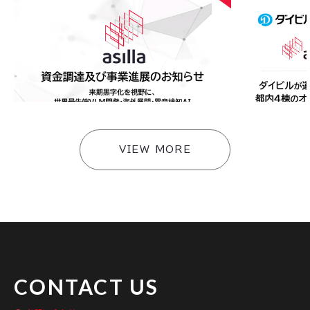
2026
.
08
.
05
2026
.
08
.
0
アジラ、資金調達及び事業進展のお知らせ〜来期黒
ダイビルが運
字化を視野に、世界最先端VLM開発・海外展開・異
「AI Secu
音検知AI・スマートビルソリューションへ事業拡
携のもと連携
大〜
快適な環境づ
#
ニュース
#
ニュース
VIEW MORE
CONTACT US