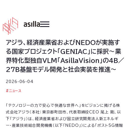
2026
.
06
.
04
アジラ、経済産業省およびNEDOが実施す
る国家プロジェクト「GENIAC」に採択〜業
界特化型独自VLM「AsillaVision」の4B／
27B基盤モデル開発と社会実装を推進〜
2026-06-04
#
ニュース
「テクノロジーの力で安心で快適な世界へ」をビジョンに掲げる株
式会社アジラ（本社：東京都町田市、代表取締役CEO 尾上 剛、以
下「アジラ」）は、経済産業省および国立研究開発法人新エネルギ
ー・産業技術総合開発機構（以下「NEDO」）による「ポスト5G情報