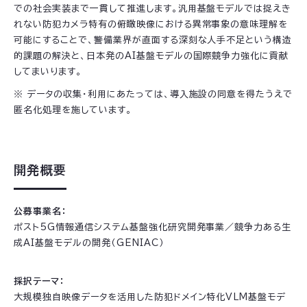
での社会実装まで一貫して推進します。汎用基盤モデルでは捉えき
れない防犯カメラ特有の俯瞰映像における異常事象の意味理解を
可能にすることで、警備業界が直面する深刻な人手不足という構造
的課題の解決と、日本発のAI基盤モデルの国際競争力強化に貢献
してまいります。
※ データの収集・利用にあたっては、導入施設の同意を得たうえで
匿名化処理を施しています。
開発概要
公募事業名：
ポスト5G情報通信システム基盤強化研究開発事業／競争力ある生
成AI基盤モデルの開発（GENIAC）
採択テーマ：
大規模独自映像データを活用した防犯ドメイン特化VLM基盤モデ