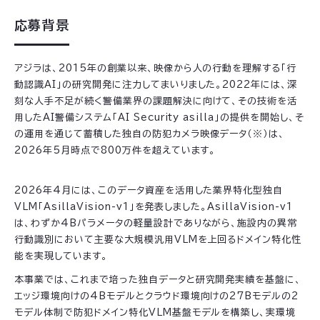
応募背景
アジラは、2015年の創業以来、映像から人の行動を理解する「行
動認識AI」の研究開発に注力してまいりました。2022年には、深
刻な人手不足が続く警備業界の課題解決に向けて、その技術を活
用したAI警備システム「AI Security asilla」の提供を開始し、そ
の運用を通じて蓄積した独自の防犯カメラ映像データ（※）は、
2026年5月時点で800万件を超えています。
2026年4月には、このデータ資産を活用した業界特化型独自
VLM「AsillaVision-v1」を発表しました。AsillaVision-v1
は、わずか4Bパラメータの軽量設計でありながら、施設内の異常
行動識別において主要な大規模汎用VLMを上回るドメイン特化性
能を実現しています。
本事業では、これまで培った独自データと研究開発実績を基盤に、
エッジ環境向けの4Bモデルとクラウド環境向けの27Bモデルの2
モデル体制で防犯ドメイン特化VLM基盤モデルを構築し、実環境