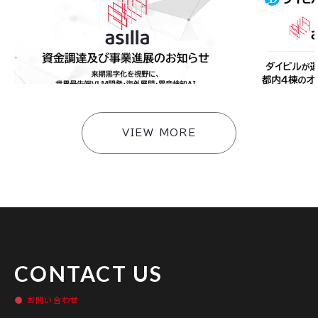
アジラ、資金調達及び事業進展のお知らせ〜来期黒
ダイビルが運
字化を視野に、世界最先端VLM開発・海外展開・異
「AI Secu
音検知AI・スマートビルソリューションへ事業拡
携のもと連携
大〜
快適な環境づ
#
ニュース
#
ニュース
VIEW MORE
CONTACT US
お問い合わせ