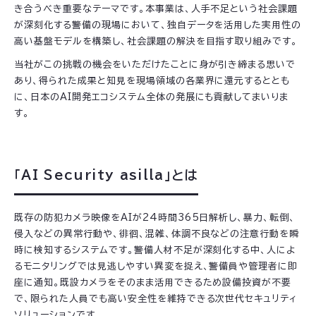
き合うべき重要なテーマです。本事業は、人手不足という社会課題
が深刻化する警備の現場において、独自データを活用した実用性の
高い基盤モデルを構築し、社会課題の解決を目指す取り組みです。
当社がこの挑戦の機会をいただけたことに身が引き締まる思いで
あり、得られた成果と知見を現場領域の各業界に還元するととも
に、日本のAI開発エコシステム全体の発展にも貢献してまいりま
す。
「AI Security asilla」とは
既存の防犯カメラ映像をAIが24時間365日解析し、暴力、転倒、
侵入などの異常行動や、徘徊、混雑、体調不良などの注意行動を瞬
時に検知するシステムです。警備人材不足が深刻化する中、人によ
るモニタリングでは見逃しやすい異変を捉え、警備員や管理者に即
座に通知。既設カメラをそのまま活用できるため設備投資が不要
で、限られた人員でも高い安全性を維持できる次世代セキュリティ
ソリューションです。