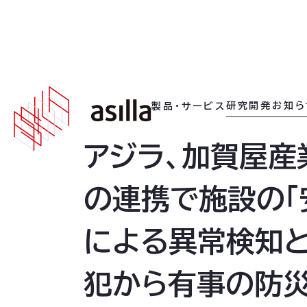
2026
.
05
.
14
研究開発
お知ら
製品・サービス
アジラ、加賀屋産
の連携で施設の「
による異常検知と
犯から有事の防