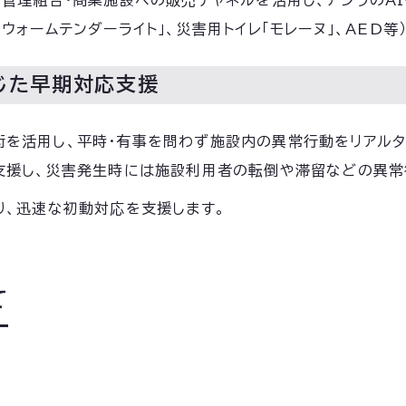
組合・商業施設への販売チャネルを活用し、アジラのAI警備システム
ォームテンダーライト」、災害用トイレ「モレーヌ」、AED等
じた早期対応支援
動認識AI技術を活用し、平時・有事を問わず施設内の異常行動をリ
支援し、災害発生時には施設利用者の転倒や滞留などの異常
り、迅速な初動対応を支援します。
て