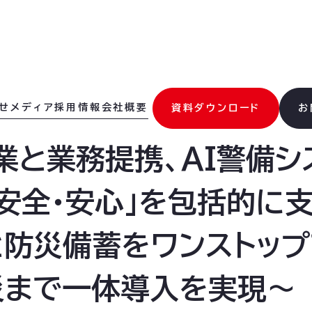
せ
メディア
採用情報
会社概要
資料ダウンロード
お
業と業務提携、AI警備
安全・安心」を包括的に支
防災備蓄をワンストップ
災まで一体導入を実現〜