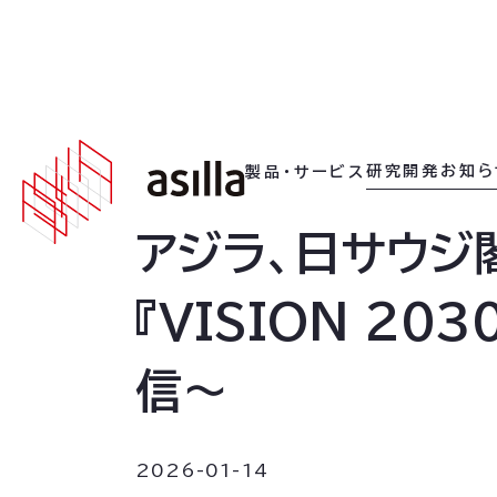
2026
.
01
.
14
研究開発
お知ら
製品・サービス
アジラ、日サウジ
『VISION 2
信〜
2026-01-14