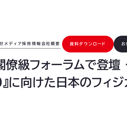
せ
メディア
採用情報
会社概要
資料ダウンロード
お
閣僚級フォーラムで登壇
030』に向けた日本のフィ