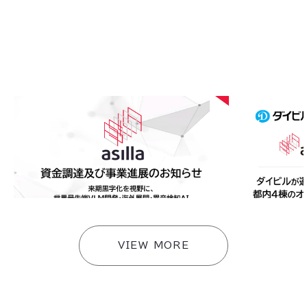
2026
.
08
.
05
2026
.
08
.
0
アジラ、資金調達及び事業進展のお知らせ〜来期黒
ダイビルが運
字化を視野に、世界最先端VLM開発・海外展開・異
「AI Secu
音検知AI・スマートビルソリューションへ事業拡
携のもと連携
大〜
快適な環境づ
#
ニュース
#
ニュース
VIEW MORE