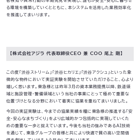
者検知や異常行動の早期発見を実現し、誰もが安全・安心に暮らせ
る環境を構築していくとともに、本システムを活用した業務効率化
を推進してまいります。
【株式会社アジラ 代表取締役CEO 兼 COO 尾上 剛】
この度「渋谷ストリーム」「渋谷ヒカリエ」「渋谷アクシュ」といった象
徴的な物件において実証実験を開始させていただけること、心より
嬉しく思います。東急様とは昨年3月の資本業務提携以降、鉄道領
域と施設管理・警備領域という当社の事業にとって極めて重要な
位置づけとなる分野において着実に協業を重ねてまいりました。
今回の実証実験は、今までの協業実績を糧に東急様の推進する「安
全・安心なまちづくり」をより広域的かつ包括的に実現していくた
めの重要な一歩と捉えています。今後も当社の強みであるAI技術
を通じて、東急グループの皆様と共により快適で質の高い空間価