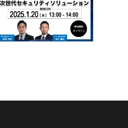
警備業界の未来を語る】asilla ×ｕｇｏ共催
ウェビナー「AIとロボットが実現する次世代
のセキュリティソリューション」
#
イベント