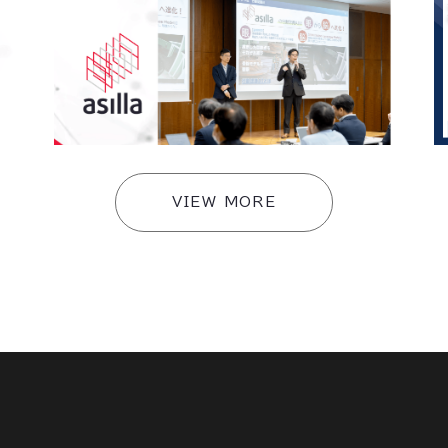
T
アジラ、パナソニックEWアクセラレーターデ
【
v
モデイに登壇 〜工場Well-Beingと安全高
と
度化に向けた共同開発を本格始動〜
の
#
イベント
VIEW MORE