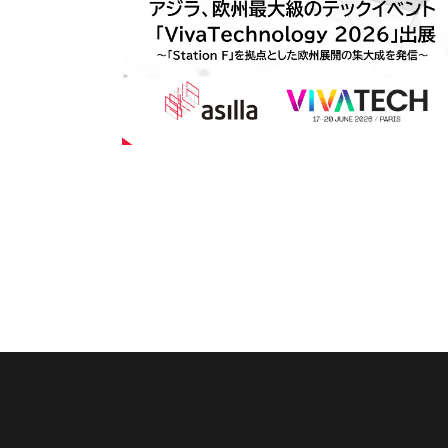
アジラ、欧州最大級のテックイベント「Viva
echnology 2026」に出展〜東京都「Vi
a Tech 2026出展プログラム」採択企業
して「Station F」を拠点とした欧州展開
#
イベント
集大成を発信〜