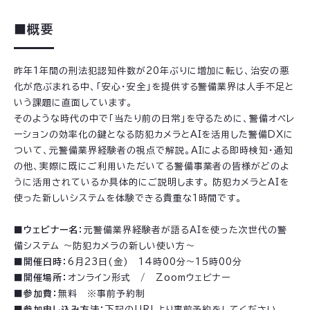
■概要
昨年1年間の刑法犯認知件数が20年ぶりに増加に転じ、治安の悪
化が危ぶまれる中、「安心・安全」を提供する警備業界は人手不足と
いう課題に直面しています。
そのような時代の中で「当たり前の日常」を守るために、警備オペレ
ーションの効率化の鍵となる防犯カメラとAIを活用した警備DXに
ついて、元警備業界経験者の視点で解説。AIによる即時検知・通知
の他、実際に既にご利用いただいてる警備事業者の皆様がどのよ
うに活用されているか具体的にご説明します。 防犯カメラとAIを
使った新しいシステムを体験できる貴重な1時間です。
■ウェビナー名：
元警備業界経験者が語るAIを使った次世代の警
備システム ～防犯カメラの新しい使い方～
■開催日時：
6月23日(金) 14時00分～15時00分
■開催場所：
オンライン形式 / Zoomウェビナー
■参加費：
無料 ※事前予約制
■参加申し込み方法：
下記のURLより事前予約をしてください