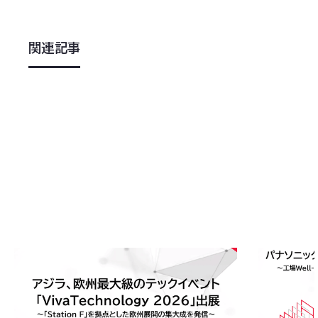
関連記事
2026
.
06
.
08
2026
.
03
.
2
アジラ、欧州最大級のテックイベント「VivaTechn
アジラ、パナ
ology 2026」に出展〜東京都「Viva Tech 20
に登壇 〜工場