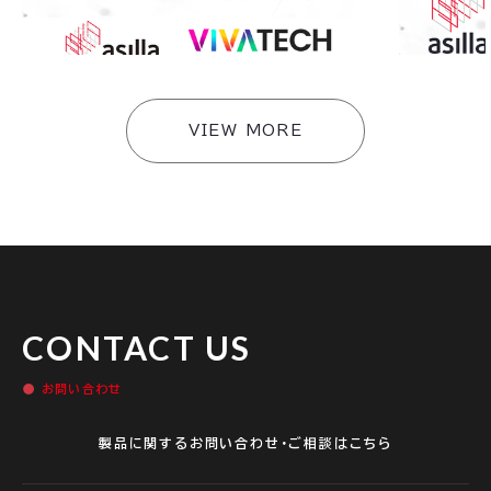
26出展プログラム」採択企業として「Station F」
た共同開発を
を拠点とした欧州展開の集大成を発信〜
#
イベント
#
イベント
VIEW MORE
CONTACT US
お問い合わせ
製品に関するお問い合わせ・ご相談はこちら