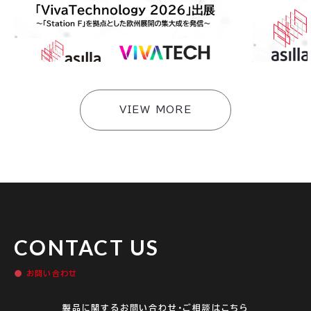
ology 2026」に出展〜東京都「Viva Tech 20
に登壇 〜工場
26出展プログラム」採択企業として「Station F」
た共同開発を
を拠点とした欧州展開の集大成を発信〜
#
イベント
#
イベント
VIEW MORE
CONTACT US
お問い合わせ
製品に関するお問い合わせ・ご相談はこちら