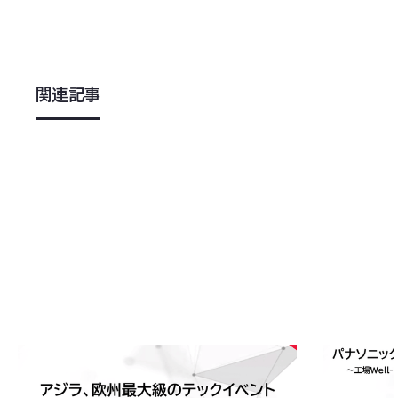
関連記事
2026
.
06
.
08
2026
.
03
.
2
アジラ、欧州最大級のテックイベント「VivaTechn
アジラ、パナ