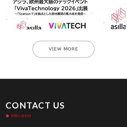
アジラ、欧州最大級のテックイベント「VivaTechn
アジラ、パナ
ology 2026」に出展〜東京都「Viva Tech 20
に登壇 〜工場
26出展プログラム」採択企業として「Station F」
た共同開発を
を拠点とした欧州展開の集大成を発信〜
#
イベント
#
イベント
VIEW MORE
CONTACT US
お問い合わせ