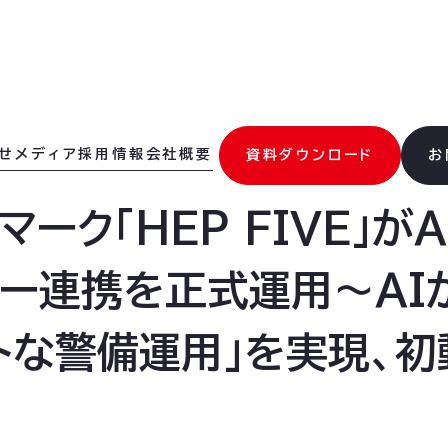
せ
メディア
採用情報
会社概要
資料ダウンロード
お
ク「HEP FIVE」がAI 
ーカー連携を正式運用〜A
トな警備運用」を実現、