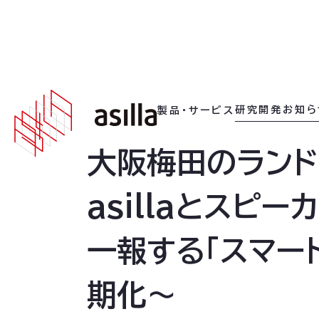
2026
.
06
.
23
研究開発
お知ら
製品・サービス
大阪梅田のランドマー
asillaとスピ
一報する「スマー
期化〜