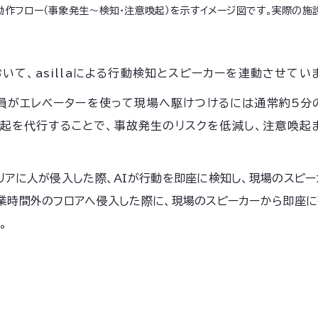
作フロー（事象発生〜検知・注意喚起）を示すイメージ図です。実際の施
いて、asillaによる行動検知とスピーカーを連動させてい
備員がエレベーターを使って現場へ駆けつけるには通常約5分
注意喚起を代行することで、事故発生のリスクを低減し、注意喚
リアに人が侵入した際、AIが行動を即座に検知し、現場のスピ
営業時間外のフロアへ侵入した際に、現場のスピーカーから即座
。