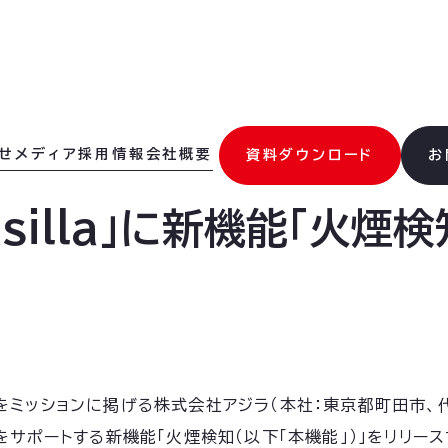
せ
メディア
採用情報
会社概要
資料ダウンロード
お
y asilla」に新機能「火
ミッションに掲げる株式会社アジラ（本社：東京都町田市、代表
をサポートする新機能「火煙検知（以下「本機能」）」をリリー