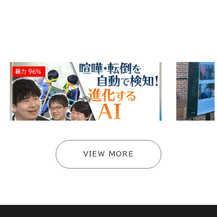
2026
.
06
.
11
2026
.
06
.
0
テレビ東京「アンパラレルド〜ニッポン発、世界
アジラがテレ
へ〜」にアジラが出演しました
ビジネスサテ
#
メディア
#
メディア
VIEW MORE