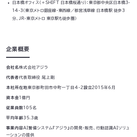
日本橋オフィス（＋SHIFT 日本橋桜通り）：東京都中央区日本橋3-
14-3（東京メトロ銀座線・東西線／都営浅草線 日本橋駅 徒歩3
分、JR・東京メトロ 東京駅も徒歩圏）
企業概要
会社名
株式会社アジラ
代表者
代表取締役 尾上剛
本社所在地
東京都町田市中町一丁目4-2
設立
2015年6月
資本金
1億円
従業員数
105名
平均年齢
35.3歳
事業内容
AI警備システム『アジラ』の開発・販売、行動認識AIソリュ
ーションの提供