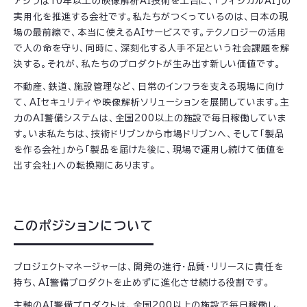
アジラは10年以上の映像解析AI技術を土台に、「フィジカルAI」の
実用化を推進する会社です。私たちがつくっているのは、日本の現
場の最前線で、本当に使えるAIサービスです。テクノロジーの活用
で人の命を守り、同時に、深刻化する人手不足という社会課題を解
決する。それが、私たちのプロダクトが生み出す新しい価値です。
不動産、鉄道、施設管理など、日常のインフラを支える現場に向け
て、AIセキュリティや映像解析ソリューションを展開しています。主
力のAI警備システムは、全国200以上の施設で毎日稼働していま
す。いま私たちは、技術ドリブンから市場ドリブンへ、そして「製品
を作る会社」から「製品を届けた後に、現場で運用し続けて価値を
出す会社」への転換期にあります。
このポジションについて
プロジェクトマネージャーは、開発の進行・品質・リリースに責任を
持ち、AI警備プロダクトを止めずに進化させ続ける役割です。
主軸のAI警備プロダクトは、全国200以上の施設で毎日稼働し、