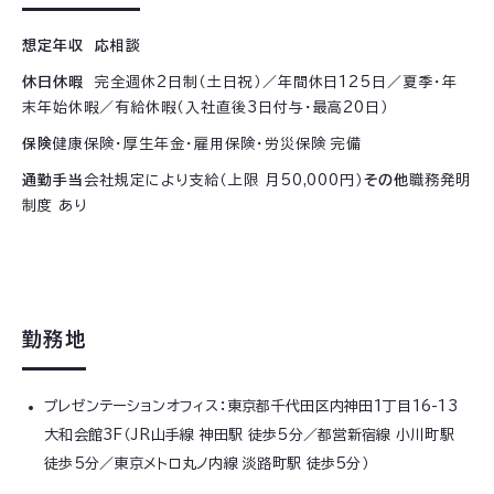
想定年収 応相談
休日休暇
完全週休2日制（土日祝）／年間休日125日／夏季・年
末年始休暇／有給休暇（入社直後3日付与・最高20日）
保険
健康保険・厚生年金・雇用保険・労災保険 完備
通勤手当
会社規定により支給（上限 月50,000円）
その他
職務発明
制度 あり
勤務地
プレゼンテーションオフィス：東京都千代田区内神田1丁目16-13
大和会館3F（JR山手線 神田駅 徒歩5分／都営新宿線 小川町駅
徒歩5分／東京メトロ丸ノ内線 淡路町駅 徒歩5分）